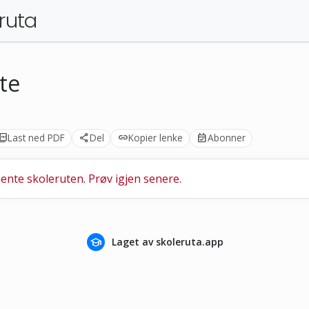
ruta
te
ure_as_pdf
Last ned PDF
share
Del
link
Kopier lenke
event_available
Abonner
ente skoleruten. Prøv igjen senere.
school
Laget av skoleruta.app