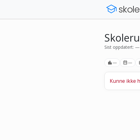
school
skole
Skoleru
Sist oppdatert: —
location_city
—
calendar_month
—
pict
Kunne ikke h