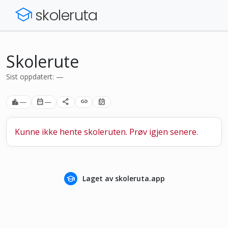
school
skoleruta
Skolerute
Sist oppdatert: —
location_city
—
calendar_month
—
share
link
event_available
Kunne ikke hente skoleruten. Prøv igjen senere.
school
Laget av skoleruta.app